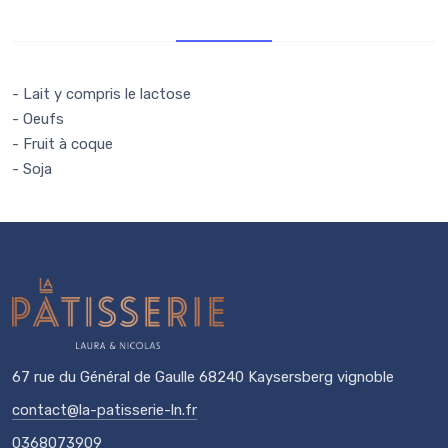
Allergènes
- Lait y compris le lactose
- Oeufs
- Fruit à coque
- Soja
67 rue du Général de Gaulle 68240 Kaysersberg vignoble
contact@la-patisserie-ln.fr
0368073909