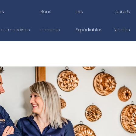
es
Bons
Les
Laura &
ourmandises
cadeaux
Expédiables
Nicolas