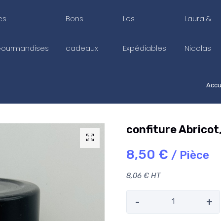
es
Bons
Les
Laura &
ourmandises
cadeaux
Expédiables
Nicolas
Accu
confiture Abricot
8,50 €
/ Pièce
8,06 € HT
-
+