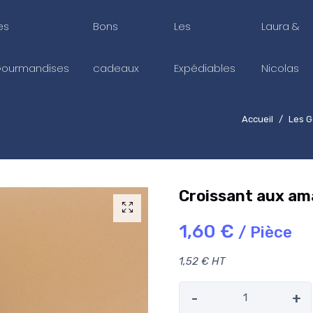
es
Bons
Les
Laura &
ourmandises
cadeaux
Expédiables
Nicolas
Accueil
Les 
Croissant aux a
1,60 €
/ Pièce
1,52 € HT
-
+