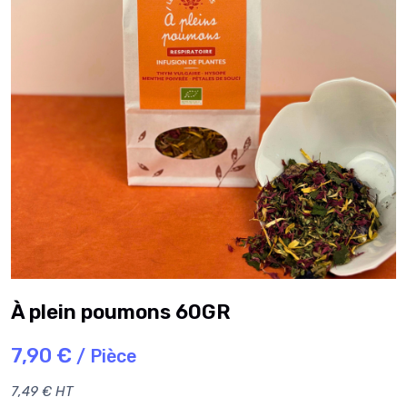
À plein poumons 60GR
7,90 €
/ Pièce
7,49 € HT