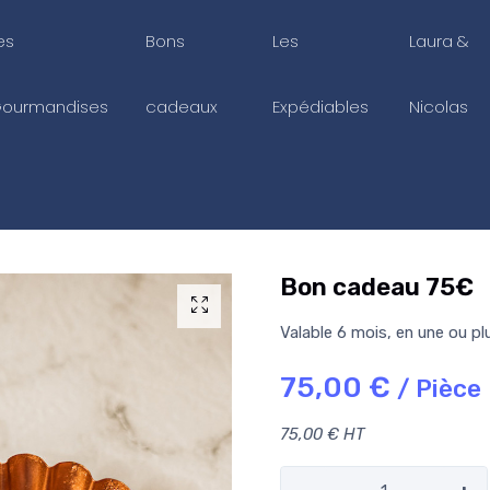
es
Bons
Les
Laura &
ourmandises
cadeaux
Expédiables
Nicolas
Bon cadeau 75€
Valable 6 mois, en une ou plu
75,00 €
/ Pièce
75,00 € HT